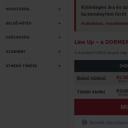
Különleges ára és az
HOSSZÚSÁG
ha keményfém fúrót 
Acélokhoz, rozsdamen
BELSŐ HŰTÉS
CSÚCSSZÖG
Line Up – a DORME
SZABVÁNY
A
A korábbi FORCE típusok még el
ÁTMÉRÕ TÛRÉSE
3×D
RC40
Belső hűtésű
(
R457
RS40
Tömör kivitel
(
R458
M
Termék összehason