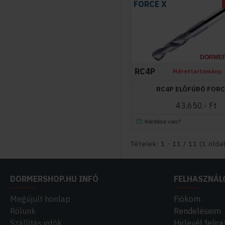
FORCE X
DORME
RC4P
Mérettartomány:
RC4P ELÕFÚRÓ FORC
43,650.- Ft
Kérdése van?
Tételek: 1 - 11 / 11 (1 oldal
DORMERSHOP.HU INFÓ
FELHASZNÁL
Megújult honlap
Fiókom
Rólunk
Rendeléseim
Szállítás infók
Hirlevél felir