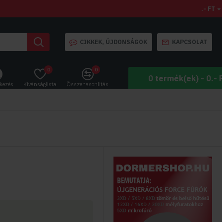
.- FT
CIKKEK, ÚJDONSÁGOK
KAPCSOLAT
0
0
0 termék(ek) - 0.- 
tkezés
Kívánságlista
Összehasonlítás