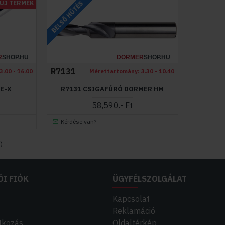
ÚJ TERMÉK
BELSŐ HŰTÉS
R
SHOP.HU
DORMER
SHOP.HU
R7131
3.00 - 16.00
Mérettartomány:
3.30 - 10.40
E-X
R7131 CSIGAFÚRÓ DORMER HM
58,590.- Ft
Kérdése van?
)
ÓI FIÓK
ÜGYFÉLSZOLGÁLAT
Kapcsolat
Reklamáció
atkozás
Oldaltérkép