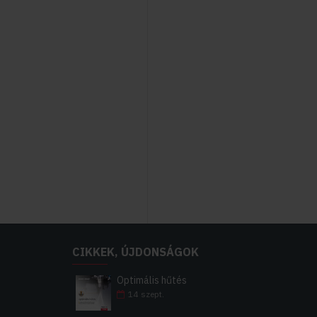
CIKKEK, ÚJDONSÁGOK
Optimális hűtés
14
szept.