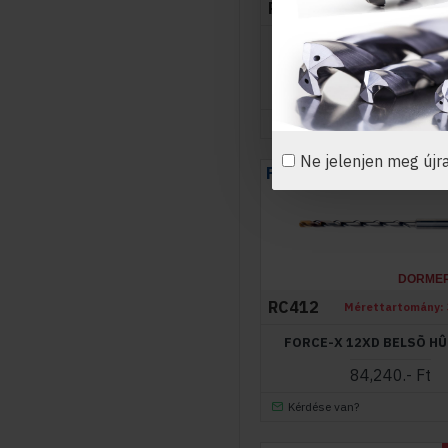
RC405
Mérettartomány:
FORCE-X 5XD BELSŐ HŰ
37,440.- Ft
Kérdése van?
Ne jelenjen meg újr
FORCE X
DORME
RC412
Mérettartomány:
FORCE-X 12XD BELSÕ H
84,240.- Ft
Kérdése van?