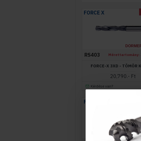
FORCE X
DORME
RS403
Mérettartomány:
FORCE-X 3XD - TÖMÖR K
20,790.- Ft
Kérdése van?
FORCE X
DORME