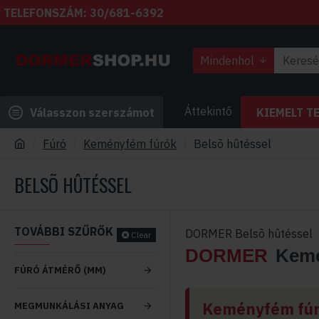
TELEFONSZÁM: 30/681-6392
Mindenhol
Áttekintő
Válasszon szerszámot
KIEMELT T
Fúró
Keményfém fúrók
Belsõ hûtéssel
BELSÕ HÛTÉSSEL
TOVÁBBI SZŰRŐK
DORMER Belsõ hûtéssel
Clear
DORMER
Kemé
FÚRÓ ÁTMÉRŐ (MM)
Keményfém fúr
MEGMUNKÁLÁSI ANYAG