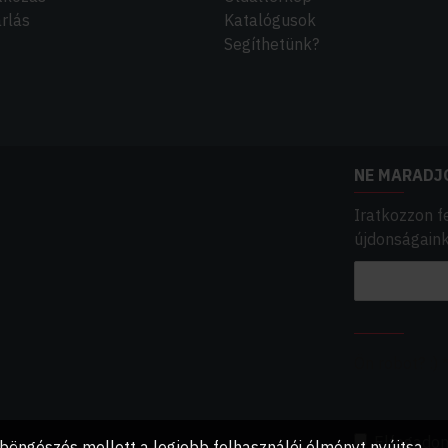
rlás
Katalógusok
Segíthetünk?
NE MARADJ
Iratkozzon f
újdonságainkr
ELLENŐRZŐ
Ön robot? :)
Elfogado
 böngészés mellett a legjobb felhasználói élményt nyújtsa.