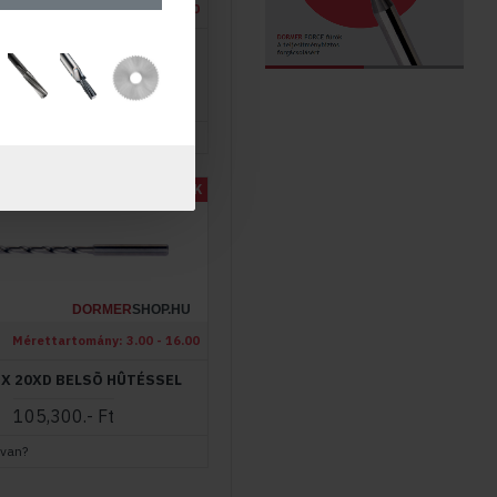
Mérettartomány:
3.00 - 16.00
-X 8XD BELSÕ HÛTÉSSEL
72,810.- Ft
 van?
ÚJ TERMÉK
DORMER
SHOP.HU
Mérettartomány:
3.00 - 16.00
X 20XD BELSÕ HÛTÉSSEL
105,300.- Ft
 van?