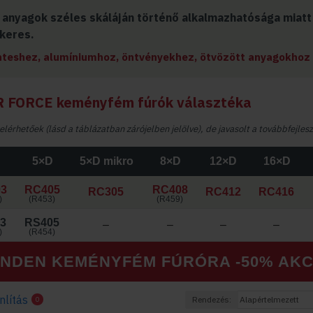
 anyagok széles skáláján történő alkalmazhatósága miatt
keres.
teshez, alumíniumhoz, öntvényekhez, ötvözött anyagokhoz
R FORCE keményfém fúrók választéka
érhetőek (lásd a táblázatban zárójelben jelölve), de javasolt a továbbfejlesz
5×D
5×D mikro
8×D
12×D
16×D
3
RC405
RC408
RC305
RC412
RC416
)
(
R453
)
(
R459
)
3
RS405
–
–
–
–
)
(
R454
)
INDEN KEMÉNYFÉM FÚRÓRA -50% AKC
lítás
Rendezés:
0