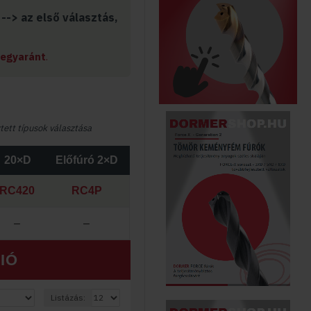
 --> az
első választás,
 egyaránt
.
tett típusok választása
20×D
Előfúró 2×D
RC420
RC4P
–
–
IÓ
Listázás: