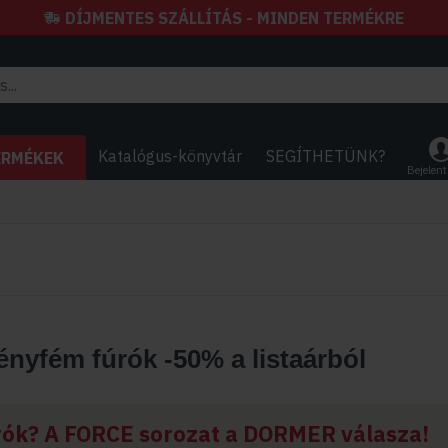
DÍJMENTES SZÁLLÍTÁS - MINDEN TERMÉKRE
Katalógus-könyvtár
SEGÍTHETÜNK?
ERMÉKEK
Bejelen
nyfém fúrók -50% a listaárból
ók? A FORCE sorozat a DORMER válasza!