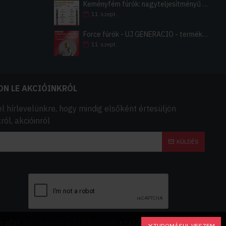
Keményfém fúrók: nagyteljesítményű vagy általános
11
szept.
Force fúrók - ÚJ GENERÁCIÓ - termékfejlesztés
11
szept.
ON LE AKCIÓINKRÓL
el hírlevelünkre, hogy mindig elsőként értesüljön
ól, akcióinról
KÜLDÉS
 KÓD
m a(z)
Adatkezelési Tájékoztató
szabályzatot.
TUDOMÁSUL VESZEM