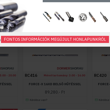
RC305
RC408
3.00 - 20.00
Mérettartomány:
0.7 - 2.95
TÉSSEL
FORCE-X MIKROFÚRÓ 5XD BELSŐ
FORCE
HŰTÉSSEL
40,950.- Ft
Kérdése van?
Kérdése
FONTOS INFORMÁCIÓK MEGÚJULT HONLAPUNKRÓL
a
ÚJ TERMÉK
FORCE X
ÚJ TERMÉK
FORCE X
R
SHOP.HU
DORMER
SHOP.HU
RC416
RC420
3.00 - 20.00
Mérettartomány:
3.00 - 16.00
ÛTÉSSEL
FORCE-X 16XD BELSÕ HÛTÉSSEL
FORCE-
89,280.- Ft
Kérdése van?
Kérdése