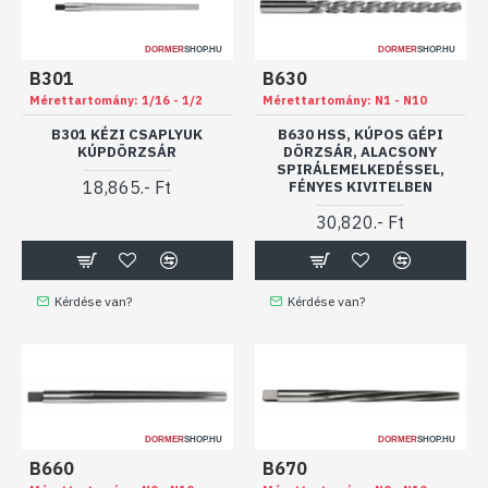
DORMER
SHOP.HU
DORMER
SHOP.HU
B301
B630
Mérettartomány:
1/16 - 1/2
Mérettartomány:
N1 - N10
B301 KÉZI CSAPLYUK
B630 HSS, KÚPOS GÉPI
KÚPDÖRZSÁR
DÖRZSÁR, ALACSONY
SPIRÁLEMELKEDÉSSEL,
18,865.- Ft
FÉNYES KIVITELBEN
30,820.- Ft
Kérdése van?
Kérdése van?
DORMER
SHOP.HU
DORMER
SHOP.HU
B660
B670