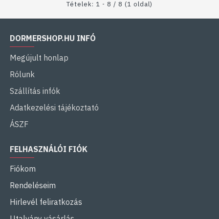
Tételek: 1 - 8 / 8 (1 oldal)
DORMERSHOP.HU INFÓ
Megújult honlap
Rólunk
Szállítás infók
Adatkezelési tájékoztató
ÁSZF
FELHASZNÁLÓI FIÓK
Fiókom
Rendeléseim
Hirlevél feliratkozás
Utalvány vásárlás