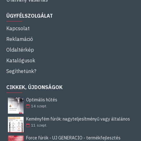
ÜGYFÉLSZOLGÁLAT
Kapcsolat
Reklamáció
Oldaltérkép
Katalógusok
Segíthetünk?
CIKKEK, ÚJDONSÁGOK
Optimális hűtés
14
szept.
Keményfém fúrók: nagyteljesítményű vagy általános
11
szept.
Force fúrók - ÚJ GENERÁCIÓ - termékfejlesztés