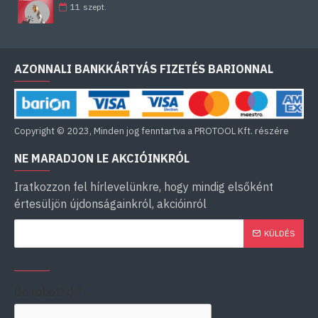
11
szept.
AZONNALI BANKKÁRTYÁS FIZETÉS BARIONNAL
Copyright © 2023, Minden jog fenntartva a PROTOOL Kft. részére
NE MARADJON LE AKCIÓINKRÓL
Iratkozzon fel hírlevelünkre, hogy mindig elsőként
értesüljön újdonságainkról, akcióinról
KÜLDÉS
ELLENŐRZŐ KÓD
Ön robot? :)