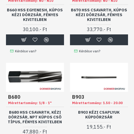
Mérettartomány:
N0 - N10
Mérettartomány:
N0 - N10
B660 HSS EGYENESH, KÚPOS
B670 HSS CSAVARTH, KÚPOS
KÉZI DÖRZSÁR, FÉNYES
KÉZI DÖRZSÁR, FÉNYES
KIVITELBEN
KIVITELBEN
30,100.- Ft
33,770.- Ft
Kérdése van?
Kérdése van?
DORMER
SHOP.HU
DORMER
SHOP.HU
B680
B903
Mérettartomány:
1/8 - 1"
Mérettartomány:
1.50 - 20.00
B680 HSS CSAVARTH, KÉZI
B903 KÉZI CSAPLYUK
DÖRZSÁR, NPT KÚPOS CSÕ
KÚPDÖRZSÁR
TÍPUS, FÉNYES KIVITELBEN
19,155.- Ft
47,880.- Ft