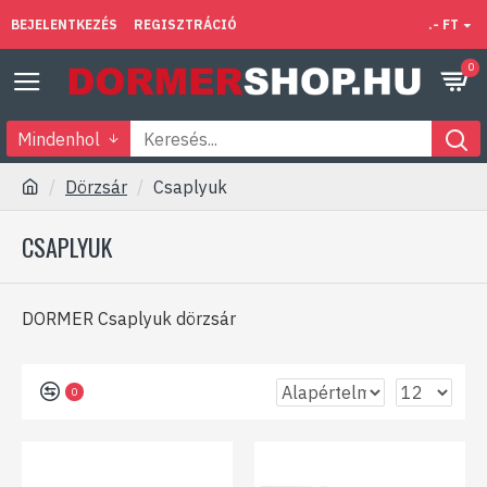
BEJELENTKEZÉS
REGISZTRÁCIÓ
.- FT
0
Mindenhol
Dörzsár
Csaplyuk
CSAPLYUK
DORMER Csaplyuk dörzsár
0