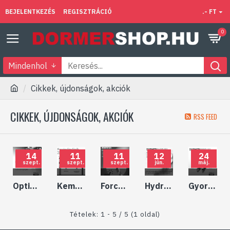
BEJELENTKEZÉS
REGISZTRÁCIÓ
.- FT
0
Mindenhol
Cikkek, újdonságok, akciók
CIKKEK, ÚJDONSÁGOK, AKCIÓK
RSS FEED
14
11
11
12
24
szept.
szept.
szept.
jún.
máj.
Optimális hűtés
Keményfém fúrók: nagyteljesítményű vagy általános
Force fúrók - ÚJ GENERÁCIÓ - termékfejlesztés
Hydra cserélhető fejes fúrócsalád
Gyorsacél vagy keményfém?
Tételek: 1 - 5 / 5 (1 oldal)