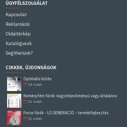
ÜGYFÉLSZOLGÁLAT
Kapcsolat
Reklamáció
Oldaltérkép
Katalógusok
Segíthetünk?
CIKKEK, ÚJDONSÁGOK
Optimális hűtés
14
szept.
Keményfém fúrók: nagyteljesítményű vagy általános
11
szept.
Force fúrók - ÚJ GENERÁCIÓ - termékfejlesztés
11
szept.