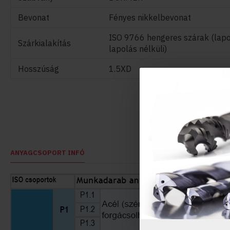
Bevonat
Fényes nikkelbevonat
ISO 9766 hengeres szárak (lapo
Szárkialakítás
lapolás nélküli)
Hosszúság
1.5XD
ANYAGCSOPORT INFÓ