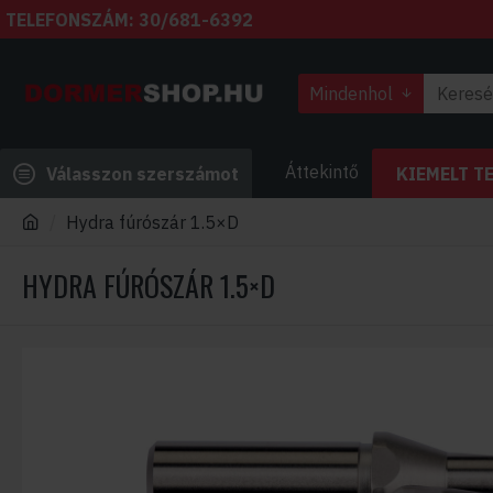
TELEFONSZÁM: 30/681-6392
Mindenhol
Áttekintő
Válasszon szerszámot
KIEMELT T
Hydra fúrószár 1.5×D
HYDRA FÚRÓSZÁR 1.5×D