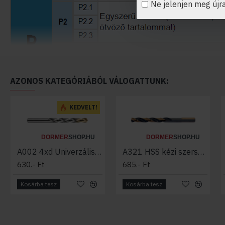
Ne jelenjen meg újr
AZONOS KATEGÓRIÁBÓL VÁLOGATTUNK:
KEDVELT!
DORMER
SHOP.HU
DORMER
SHOP.HU
A002 4xd Univerzális HSS fúró TiAlN heggyel DORMER
A321 HSS kézi szerszámgépekhez - közepes hosszúságú fúró, bronzos, gõztemperált felületkezelés
630.- Ft
685.- Ft
Kosárba tesz
Kosárba tesz