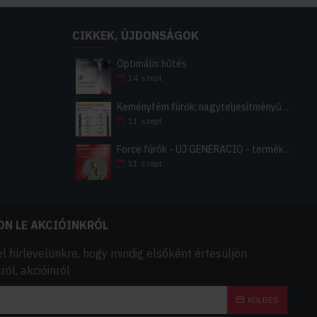
40,400.- Ft
44,720.- Ft
CIKKEK, ÚJDONSÁGOK
44,720.- Ft
Optimális hűtés
14
szept.
56,600.- Ft
Keményfém fúrók: nagyteljesítményű vagy általános
56,600.- Ft
11
szept.
70,640.- Ft
Force fúrók - ÚJ GENERÁCIÓ - termékfejlesztés
11
szept.
87,920.- Ft
ON LE AKCIÓINKRÓL
el hírlevelünkre, hogy mindig elsőként értesüljön
ól, akcióinról
KÜLDÉS