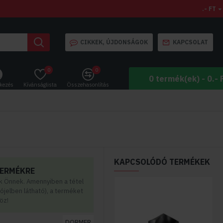
.- FT
CIKKEK, ÚJDONSÁGOK
KAPCSOLAT
0
0
0 termék(ek) - 0.- 
tkezés
Kívánságlista
Összehasonlítás
KAPCSOLÓDÓ TERMÉKEK
TERMÉKRE
uk Önnek. Amennyiben a tétel
rójelben látható), a terméket
öz!
DORMER