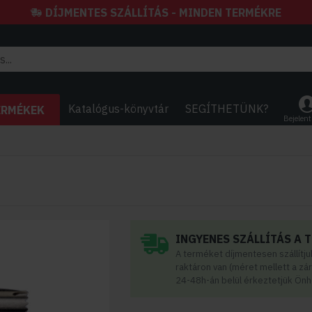
DÍJMENTES SZÁLLÍTÁS - MINDEN TERMÉKRE
Katalógus-könyvtár
SEGÍTHETÜNK?
ERMÉKEK
Bejelen
INGYENES SZÁLLÍTÁS A 
A terméket díjmentesen szállítj
raktáron van (méret mellett a zá
24-48h-án belül érkeztetjük Önh