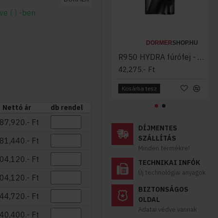
e ( ) -ben
DORMER
SHOP.HU
R950 HYDRA fúrófej - ACÉLHOZ HM DORMER
42,275.- Ft
Kosárba tesz
Nettó ár
db rendel
87,920.- Ft
DÍJMENTES
SZÁLLÍTÁS
81,440.- Ft
Minden termékre!
04,120.- Ft
TECHNIKAI INFÓK
Új technológiai anyagok
04,120.- Ft
BIZTONSÁGOS
44,720.- Ft
OLDAL
Adatai védve vannak
40,400.- Ft