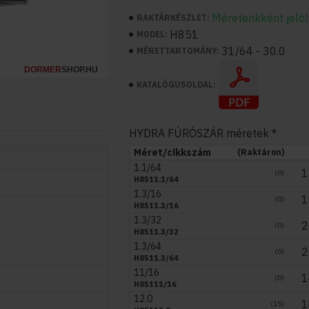
Méretenkként jelölv
RAKTÁRKÉSZLET:
H851
MODEL:
31/64 - 30.0
MÉRETTARTOMÁNY:
DORMER
SHOP.HU
KATALÓGUSOLDAL:
HYDRA FÚRÓSZÁR méretek
Méret/cikkszám
(Raktáron)
1.1/64
1
(0)
H8511.1/64
1.3/16
1
(0)
H8511.3/16
1.3/32
2
(0)
H8511.3/32
1.3/64
2
(0)
H8511.3/64
11/16
1
(0)
H85111/16
12.0
1
(15)