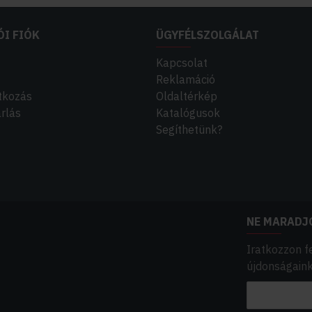
31/64
1
(0)
H85131/64
39/64
1
(0)
ÓI FIÓK
ÜGYFÉLSZOLGÁLAT
H85139/64
41/64
1
(0)
Kapcsolat
H85141/64
Reklamáció
49/64
1
(0)
H85149/64
atkozás
Oldaltérkép
51/64
1
rlás
Katalógusok
(0)
H85151/64
Segíthetünk?
57/64
1
(0)
H85157/64
59/64
1
(0)
H85159/64
NE MARADJ
Iratkozzon f
újdonságainkr