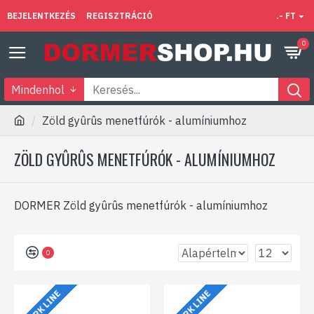
BEJELENTKEZÉS
REGISZTRÁCIÓ
.- FT
0
Mindenhol
Zöld gyûrûs menetfúrók - alumíniumhoz
ZÖLD GYÛRÛS MENETFÚRÓK - ALUMÍNIUMHOZ
DORMER Zöld gyûrûs menetfúrók - alumíniumhoz
0
SHARK LINE
SHARK LINE