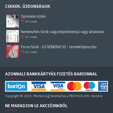
CIKKEK, ÚJDONSÁGOK
Optimális hűtés
14
szept.
Keményfém fúrók: nagyteljesítményű vagy általános
11
szept.
Force fúrók - ÚJ GENERÁCIÓ - termékfejlesztés
11
szept.
AZONNALI BANKKÁRTYÁS FIZETÉS BARIONNAL
Copyright © 2023, Minden jog fenntartva a PROTOOL Kft. részére
NE MARADJON LE AKCIÓINKRÓL