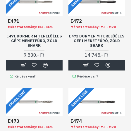
DORMER
SHOP.HU
DORMER
SHOP.HU
E471
E472
Mérettartomány:
M3 - M20
Mérettartomány:
M3 - M20
E471 DORMER M TERELÕÉLES
E472 DORMER M TERELÕÉLES
GÉPI MENETFÚRÓ, ZÖLD
GÉPI MENETFÚRÓ, ZÖLD
SHARK
SHARK
9,530.- Ft
14,745.- Ft
Kérdése van?
Kérdése van?
SHARK LINE
SHARK LINE
DORMER
SHOP.HU
DORMER
SHOP.HU
E473
E474
Mérettartomány:
M3 - M20
Mérettartomány:
M3 - M20