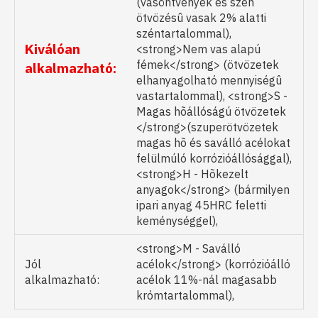
(vasöntvények és szén
ötvözésû vasak 2% alatti
széntartalommal),
Kiválóan
<strong>Nem vas alapú
fémek</strong> (ötvözetek
alkalmazható:
elhanyagolható mennyiségû
vastartalommal), <strong>S -
Magas hõállóságú ötvözetek
</strong>(szuperötvözetek
magas hõ és saválló acélokat
felülmúló korrózióállósággal),
<strong>H - Hõkezelt
anyagok</strong> (bármilyen
ipari anyag 45HRC feletti
keménységgel),
<strong>M - Saválló
Jól
acélok</strong> (korrózióálló
alkalmazható:
acélok 11%-nál magasabb
krómtartalommal),