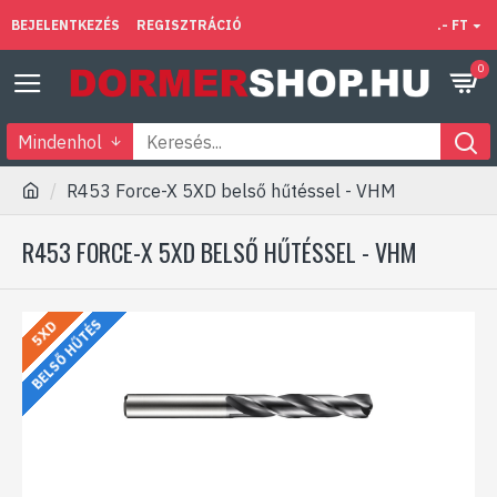
BEJELENTKEZÉS
REGISZTRÁCIÓ
.- FT
0
Mindenhol
R453 Force-X 5XD belső hűtéssel - VHM
R453 FORCE-X 5XD BELSŐ HŰTÉSSEL - VHM
BELSŐ HŰTÉS
5XD