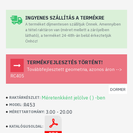
INGYENES SZÁLLÍTÁS A TERMÉKRE
A terméket díjmentesen szállítjuk Önnek. Amennyiben
a tétel raktáron van (méret mellett a zárójelben
látható), a terméket 24-48h-án belül érkeztetjük
Önhöz!
TERMÉKFEJLESZTÉS TÖRTÉNT!
Továbbfejlesztett geometria, azonos áron -->
RC405
DORMER
Méretenkként jelölve ( ) -ben
RAKTÁRKÉSZLET:
R453
MODEL:
3.00 - 20.00
MÉRETTARTOMÁNY:
KATALÓGUSOLDAL: