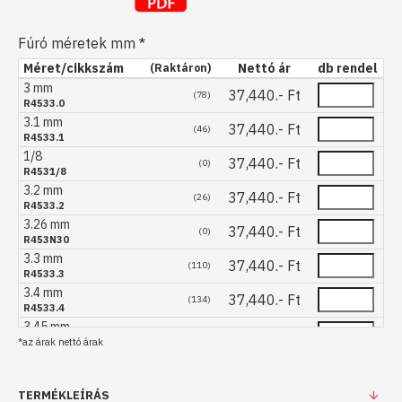
Fúró méretek mm
Méret/cikkszám
Nettó ár
db rendel
(Raktáron)
3 mm
37,440.- Ft
(78)
R4533.0
3.1 mm
37,440.- Ft
(46)
R4533.1
1/8
37,440.- Ft
(0)
R4531/8
3.2 mm
37,440.- Ft
(26)
R4533.2
3.26 mm
37,440.- Ft
(0)
R453N30
3.3 mm
37,440.- Ft
(110)
R4533.3
3.4 mm
37,440.- Ft
(134)
R4533.4
3.45 mm
37,440.- Ft
(0)
*az árak nettó árak
R453N29
3.5 mm
37,440.- Ft
(90)
R4533.5
3.57 mm
TERMÉKLEÍRÁS
(0)