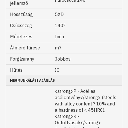
Fúrócsúcs 140°
jellemzõ
Hosszúság
5XD
Csúcsszög
140°
Méretezés
Inch
Átmérõ tûrése
m7
Forgásirány
Jobbos
Hûtés
IC
MEGMUNKÁLÁSI AJÁNLÁS
<strong>P - Acél és
acélöntvény</strong> (steels
with alloy content ? 10% and
a hardness of < 45HRC),
<strong>K -
Öntöttvasak</strong>